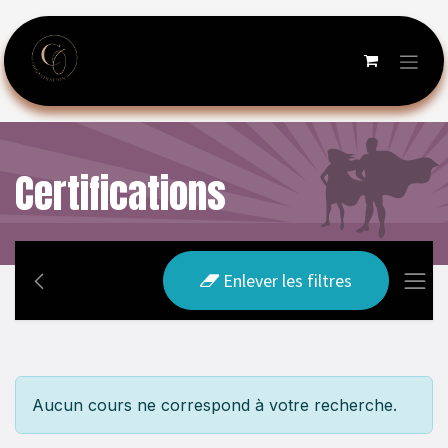
Se rendre au contenu
Certifications
Enlever les filtres
Aucun cours ne correspond à votre recherche.