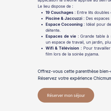
application la théorie apprise au sein
Le lieu dispose de :
19 Couchages
: Entre lits doubles 
Piscine & Jaccuzzi
: Des espaces p
Espace Cocooning
: Idéal pour d
détente.
Espaces de vie
: Grande table à 
un espace de travail, un jardin, plu
Wifi & Télévision
: Pour travailler
film lors de la soirée pyjama.
Offrez-vous cette parenthèse bien-êt
Réservez votre expérience Chicmum
Réserver mon séjour